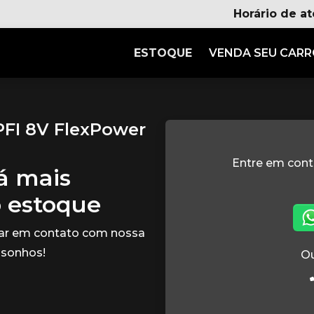
Horário de a
ESTOQUE
VENDA SEU CAR
PFI 8V FlexPower
Entre em con
tá mais
o estoque
rar em contato com nossa
 sonhos!
Ou