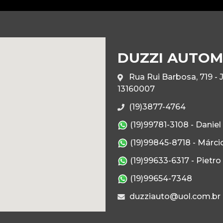
DUZZI AUTOM
Rua Rui Barbosa, 719 - 
13160007
(19)3877-4764
(19)99781-3108 - Daniel
(19)99845-8718 - Márci
(19)99633-6317 - Pietro
(19)99654-7348
duzziauto@uol.com.br